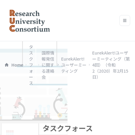
タ
ス
国際情
EurekAlert!ユーザ
ク
報発信
EurekAlert!
ーミーティング（第
Home
フ
に関す
ユーザーミー
4回）（令和
ォ
る連絡
ティング
2（2020）年2月15
ー
会
日）
ス
タスクフォース