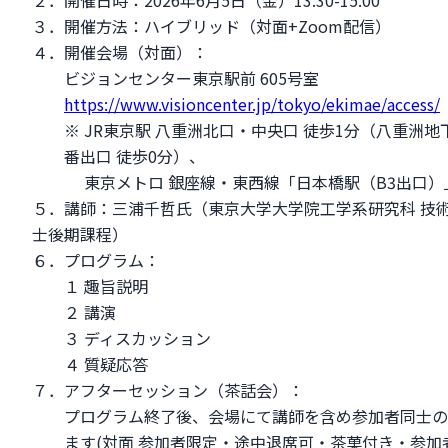
３．開催方法：ハイブリッド（対面+Zoom配信）
４．開催会場（対面）：
ビジョンセンター東京駅前 605号室
https://www.visioncenter.jp/tokyo/ekimae/access/
※ JR東京駅 八重洲北口・中央口 徒歩1分（八重洲地
番出口 徒歩0分）、
東京メトロ 銀座線・東西線「日本橋駅（B3出口）」
５．講師：三浦千哲氏（東京大学大学院工学系研究科 技術
士後期課程）
６．プログラム：
１ 趣旨説明
２ 講演
３ ディスカッション
４ 質疑応答
７．アフターセッション（茶話会）：
プログラム終了後、会場にて講師を含め参加者同士の
ます(対面 参加者限定・途中退席可・茶菓付き・参加