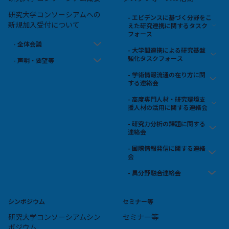
研究大学コンソーシアムへの
- エビデンスに基づく分野をこ
新規加入受付について
えた研究連携に関するタスク
フォース
- 全体会議
- 大学間連携による研究基盤
強化タスクフォース
- 声明・要望等
- 学術情報流通の在り方に関
する連絡会
- 高度専門人材・研究環境支
援人材の活用に関する連絡会
- 研究力分析の課題に関する
連絡会
- 国際情報発信に関する連絡
会
- 異分野融合連絡会
シンポジウム
セミナー等
研究大学コンソーシアムシン
セミナー等
ポジウム