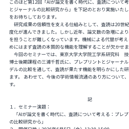
このほど第12回「AIが論文を書く時代に、査読について
とジャーナルの比較研究から」を下記のとおり実施いたし
をお待ちしております。
研究成果の信頼性を支える仕組みとして、査読は20世
度化が進んできました。しかし近年、論文数の急増により
を担うことが難しくなっています。機械による代替が考え
めにはまず査読の本質的な機能を理解することが欠かせま
今回のセミナーでは、東京大学大学院工学系研究科 
博士後期課程の三浦千哲氏に、プレプリントとジャーナル
デルの比較を通して、査読が果たす機能を明らかにした研
ます。 あわせて、今後の学術情報流通のあり方について
す。
記
１．セミナー演題：
「AIが論文を書く時代に、査読について考える：プレプ
の比較研究から」
２．開催日時：2026年6月5日（金）13:30-15:00