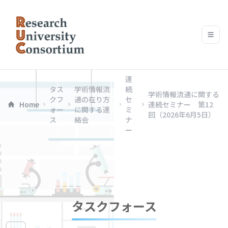
連
タス
学術情報流
続
学術情報流通に関する
クフ
通の在り方
セ
Home
連続セミナー 第12
ォー
に関する連
ミ
回（2026年6月5日）
ス
絡会
ナ
ー
タスクフォース