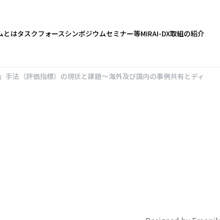
ムとは
タスクフォース
シンポジウム
セミナー等
MIRAI-DX
取組の紹介
」手法（評価指標）の現状と課題～海外及び国内の事例共有とディ