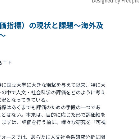
Designed by Freepik
価指標）の現状と課題～海外及
～
るＴＦ
特に国立大学に大きな衝撃を与えて以来、特に大
その中で人文・社会科学の評価をどのように考え
状況となってきている。
指標はあくまでも評価のための手段の一つであ
ことはない。本来は、目的に応じた形で評価軸を
。まずは、評価を行う前に、様々な研究を「可視
フォースでは、あらたに人文社会系研究分析に関