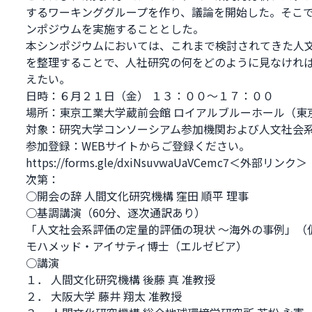
するワーキンググループを作り、議論を開始した。そこ
ンポジウムを実施することとした。
本シンポジウムにおいては、これまで検討されてきた人
を整理することで、人社研究の何をどのように見なけれ
えたい。
日時：６月２１日（金） １３：００～１７：００
場所：東京工業大学蔵前会館 ロイアルブルーホール（東京都
対象：研究大学コンソーシアム参加機関および人文社会
参加登録：WEBサイトからご登録ください。
https://forms.gle/dxiNsuvwaUaVCemc7
＜外部リンク＞
次第：
○開会の辞 人間文化研究機構 窪田 順平 理事
○基調講演（60分、逐次通訳あり）
「人文社会系評価の定量的評価の現状 ～海外の事例」（
モハメッド・アイサティ博士（エルゼビア）
○講演
１． 人間文化研究機構 後藤 真 准教授
２． 大阪大学 藤井 翔太 准教授