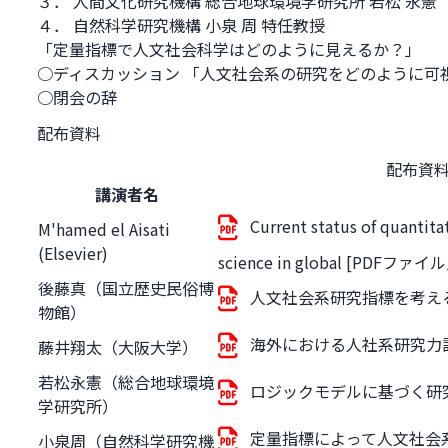
３． 人間文化研究機構 総合地球環境学研究所 若松 永憲
４． 自然科学研究機構 小泉 周 特任教授
「定量指標で人文社会科学はどのように見えるか？」
○ディスカッション 「人文社会系の研究をどのように可
○閉会の辞
配布資料
配布資
講演者名
Current status of quantita
M'hamed el Aisati
(Elsevier)
science in global [PDFファイ
後藤真（国立歴史民俗博
人文社会系研究指標を考える [
物館）
海外における人社系研究力評価
藤井翔太（大阪大学）
若松永憲（総合地球環境
ロジックモデルに基づく研究評
学研究所）
定量指標によって人文社会系
小泉周（自然科学研究機