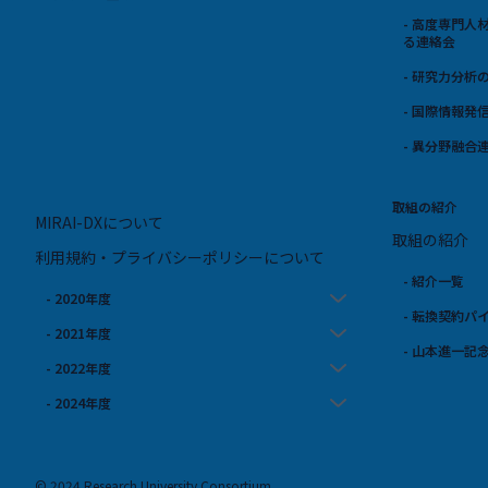
- 高度専門
る連絡会
- 研究力分析
- 国際情報発
- 異分野融合
取組の紹介
MIRAI-DXについて
取組の紹介
利用規約・プライバシーポリシーについて
- 紹介一覧
- 2020年度
- 転換契約パ
- 2021年度
- 山本進一記
- 2022年度
- 2024年度
© 2024 Research University Consortium.