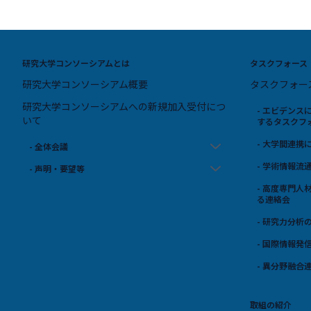
研究大学コンソーシアムとは
タスクフォース
研究大学コンソーシアム概要
タスクフォー
研究大学コンソーシアムへの新規加入受付につ
- エビデン
いて
するタスクフ
- 大学間連
- 全体会議
- 学術情報
- 声明・要望等
- 高度専門
る連絡会
- 研究力分析
- 国際情報発
- 異分野融合
取組の紹介