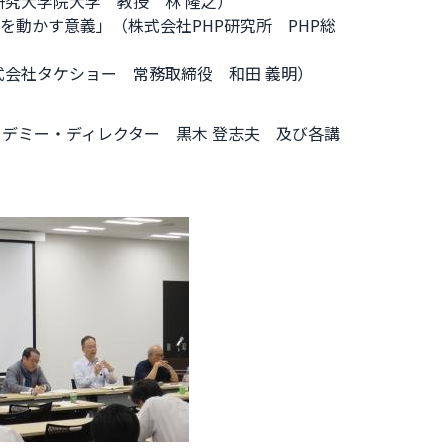
究大学院大学 教授 林 隆之）
を動かす意義」（株式会社PHP研究所 PHP総
会社タケショー 常務取締役 和田 義明）
カデミー・ディレクター 黒木 登志夫 及び各講