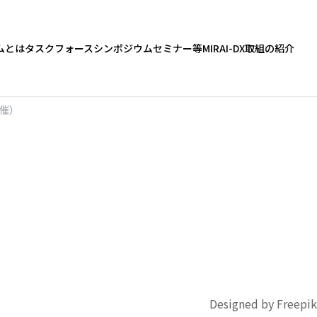
ムとは
タスクフォース
シンポジウム
セミナー等
MIRAI-DX
取組の紹介
開催）
Designed by Freepik