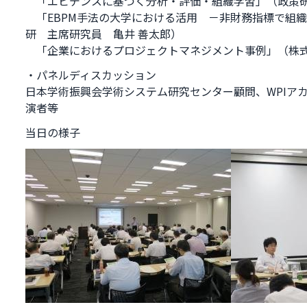
「エビデンスに基づく分析・評価・組織学習」（政策研
「EBPM手法の大学における活用 －非財務指標で組織
研 主席研究員 亀井 善太郎）
「企業におけるプロジェクトマネジメント事例」（株式
・パネルディスカッション
日本学術振興会学術システム研究センター顧問、WPIア
演者等
当日の様子