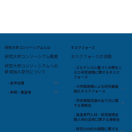
研究大学コンソーシアムとは
タスクフォース
研究大学コンソーシアム概要
タスクフォースの活動
研究大学コンソーシアムへの
- エビデンスに基づく分野をこ
新規加入受付について
えた研究連携に関するタスク
フォース
- 全体会議
- 大学間連携による研究基盤
強化タスクフォース
- 声明・要望等
- 学術情報流通の在り方に関
する連絡会
- 高度専門人材・研究環境支
援人材の活用に関する連絡会
- 研究力分析の課題に関する