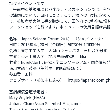
だけるイベントです。
午前中の基調講演とパネルディスカッションでは、科学
の課題について、国内にとどまらず、海外の事例を含め
て、参加者が実際に手を動かして、国外向けの科学広報
ワークショップを行います。本イベントの使用言語は英
名称：Japan Scicom Forum 2018 （ジャパン・サ
日時：2018年4月20日（金曜日）9時30分-17時30分
会場：東京工業大学 大岡山キャンパス 石川台７号館 http://www
主催：東京工業大学 地球生命研究所（Elsi）
共催：EurekAlert!, 研究大学コンソーシアム・国際情
使用言語：英語（午前中 同時通訳あり）
参加費：無料
ウェブサイト（参加申し込み）：https://japanscicom.gith
基調講演登壇予定者：
Mary Voytek (NASA)
Juliana Chan (Asian Scientist Magazine)
Takao Someya (University of Tokyo)