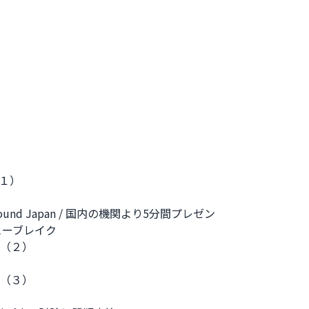
演（１）
ions around Japan / 国内の機関より5分間プレゼン
 コーヒーブレイク
調講演（２）
調講演（３）