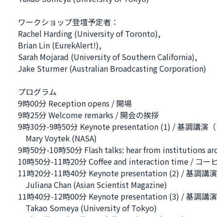
ワークショップ登壇予定者：
Rachel Harding (University of Toronto),
Brian Lin (EurekAlert!),
Sarah Mojarad (University of Southern California),
Jake Sturmer (Australian Broadcasting Corporation)
プログラム
9時00分 Reception opens / 開場
9時25分 Welcome remarks / 開会の挨拶
9時30分-9時50分 Keynote presentation (1) / 基調講
Mary Voytek (NASA)
9時50分-10時50分 Flash talks: hear from institut
10時50分-11時20分 Coffee and interaction time /
11時20分-11時40分 Keynote presentation (2) / 基
Juliana Chan (Asian Scientist Magazine)
11時40分-12時00分 Keynote presentation (3) / 基
Takao Someya (University of Tokyo)