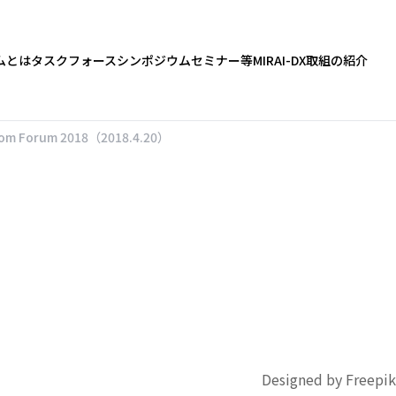
ムとは
タスクフォース
シンポジウム
セミナー等
MIRAI-DX
取組の紹介
m Forum 2018（2018.4.20）
Designed by Freepik