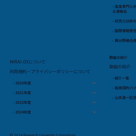
- 高度専門
る連絡会
- 研究力分析
- 国際情報発
- 異分野融合
取組の紹介
MIRAI-DXについて
取組の紹介
利用規約・プライバシーポリシーについて
- 紹介一覧
- 2020年度
- 転換契約パ
- 2021年度
- 山本進一記
- 2022年度
- 2024年度
© 2024 Research University Consortium.