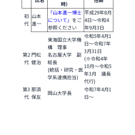
時）
「山本進一博士
平成29年8月
初
山本
について」
をご
4日～令和4
代
進一
参照ください
年9月3日
令和5年4月1
東海国立大学機
日～令和7年
構 理事
3月31日
第2
門松
名古屋大学 副
(※令和4年
代
健治
総長
10月～令和5
(統括・研究・医
年3月 議長
学系連携担当)
代行)
第3
那須
令和7年4月1
岡山大学長
代
保友
日～