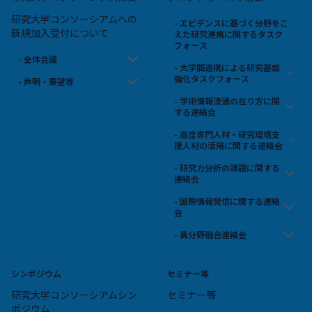
研究大学コンソーシアムへの
- エビデンスに基づく分野をこ
新規加入受付について
えた研究連携に関するタスク
フォース
- 全体会議
- 大学間連携による研究基盤
強化タスクフォース
- 声明・要望等
- 学術情報流通の在り方に関
する連絡会
- 高度専門人材・研究環境支
援人材の活用に関する連絡会
- 研究力分析の課題に関する
連絡会
- 国際情報発信に関する連絡
会
- 異分野融合連絡会
シンポジウム
セミナー等
研究大学コンソーシアムシン
セミナー等
ポジウム