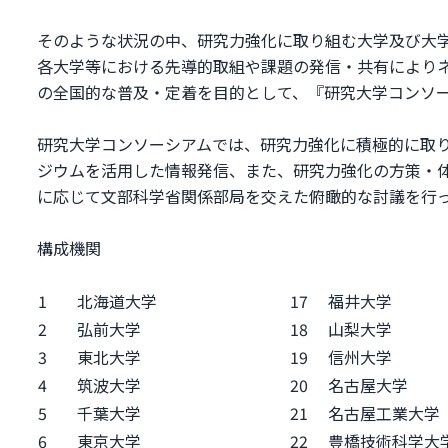
そのような状況の中、研究力強化に取り組む大学及び大
各大学等における先導的取組や課題の発信・共有により
の全国的な普及・定着を目的として、『研究大学コンソ
研究大学コンソーシアムでは、研究力強化に積極的に取り
ジウムを活用した情報発信、また、研究力強化の方策・
に応じて文部科学省関係部局を交えた俯瞰的な討議を行
構成機関
1
北海道大学
17
福井大学
2
弘前大学
18
山梨大学
3
東北大学
19
信州大学
4
筑波大学
20
名古屋大学
5
千葉大学
21
名古屋工業大学
6
東京大学
22
豊橋技術科学大