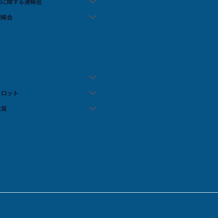
信に関する連絡会
連絡会
イロット
念賞