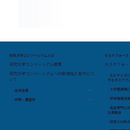
研究大学コンソーシアムとは
タスクフォース
研究大学コンソーシアム概要
タスクフォー
研究大学コンソーシアムへの新規加入受付につ
- エビデン
いて
するタスクフ
- 大学間連
- 全体会議
- 学術情報
- 声明・要望等
- 高度専門
る連絡会
- 研究力分析