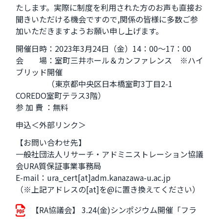
たします。実際に制度を利用された方のお声も直接お
聞きいただける機会ですので,関係の皆様に多数ご参
加いただきますようお願い申し上げます。
開催日時：2023年3月24日（金）14：00～17：00
会 場：室町三井ホール＆カンファレンス ※ハイ
ブリッド開催
（東京都中央区日本橋室町3丁目2-1
COREDO室町テラス3階）
参 加 費 ：無料
申込
＜外部リンク＞
【お問い合わせ先】
一般社団法人リサーチ・アドミニストレーション協議
会URA質保証事業事務局
E-mail：ura_cert[at]adm.kanazawa-u.ac.jp
（※上記アドレスの[at]を@に置き換えてください）
【RA協議会】 3.24(金)シンポジウム開催「フラ