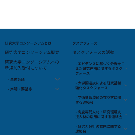
研究大学コンソーシアムとは
タスクフォース
研究大学コンソーシアム概要
タスクフォースの活動
研究大学コンソーシアムへの
- エビデンスに基づく分野をこ
新規加入受付について
えた研究連携に関するタスク
フォース
- 全体会議
- 大学間連携による研究基盤
強化タスクフォース
- 声明・要望等
- 学術情報流通の在り方に関
する連絡会
- 高度専門人材・研究環境支
援人材の活用に関する連絡会
- 研究力分析の課題に関する
連絡会