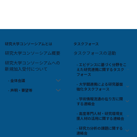
研究大学コンソーシアムとは
タスクフォース
研究大学コンソーシアム概要
タスクフォースの活動
研究大学コンソーシアムへの
- エビデンスに基づく分野をこ
新規加入受付について
えた研究連携に関するタスク
フォース
- 全体会議
- 大学間連携による研究基盤
強化タスクフォース
- 声明・要望等
- 学術情報流通の在り方に関
する連絡会
- 高度専門人材・研究環境支
援人材の活用に関する連絡会
- 研究力分析の課題に関する
連絡会