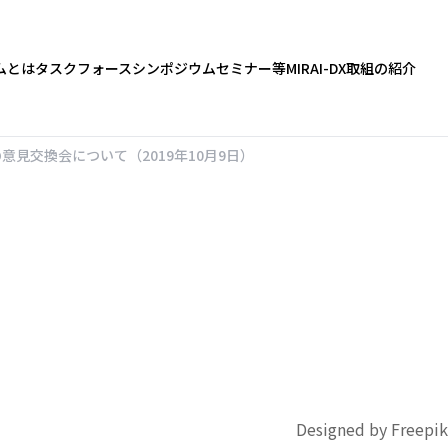
ムとは
タスクフォース
シンポジウム
セミナー等
MIRAI-DX
取組の紹介
RI)所長との意見交換会について（2019年10月9日）
Designed by Freepik