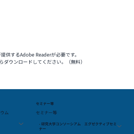
供するAdobe Readerが必要です。
ク先からダウンロードしてください。（無料）
セミナー等
ジウム
セミナー等
- 研究大学コンソーシアム エグゼクティブセミ
ナー