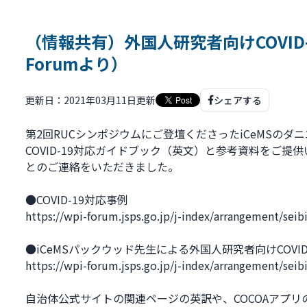
（情報共有）外国人研究者向けCOVID
Forumより）
更新日：2021年03月11日更新
シェアする
第2回RUCシンポジウムにご登壇くださったiCeMSの
COVID-19対応ガイドブック（英文）と参考資料をご提供
とのご連絡をいただきました。
●COVID-19対応事例
https://wpi-forum.jsps.go.jp/j-index/arrangement/sei
●iCeMSパックウッド先生による外国人研究者向けCOVI
https://wpi-forum.jsps.go.jp/j-index/arrangement/sei
自治体公式サイトの関連ページの英訳や、COCOAアプ