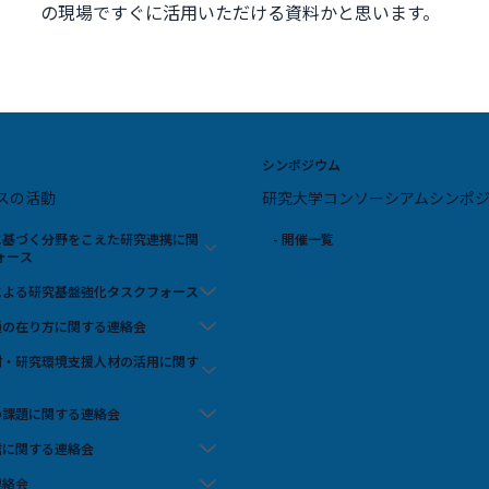
の現場ですぐに活用いただける資料かと思います。
シンポジウム
スの活動
研究大学コンソーシアムシンポ
スに基づく分野をこえた研究連携に関
- 開催一覧
ォース
携による研究基盤強化タスクフォース
流通の在り方に関する連絡会
人材・研究環境支援人材の活用に関す
の課題に関する連絡会
信に関する連絡会
連絡会