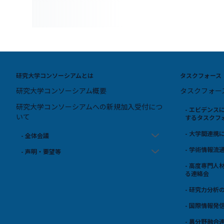
研究大学コンソーシアムとは
タスクフォース
研究大学コンソーシアム概要
タスクフォー
研究大学コンソーシアムへの新規加入受付につ
- エビデン
いて
するタスクフ
- 大学間連
- 全体会議
- 学術情報
- 声明・要望等
- 高度専門
る連絡会
- 研究力分析
- 国際情報発
- 異分野融合