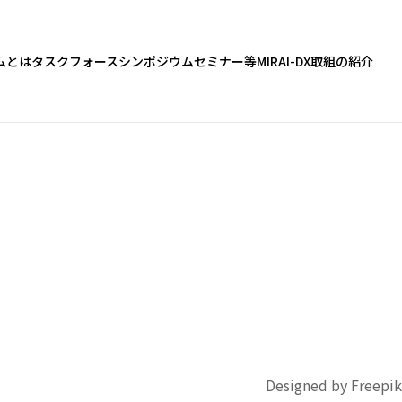
ムとは
タスクフォース
シンポジウム
セミナー等
MIRAI-DX
取組の紹介
Designed by Freepik