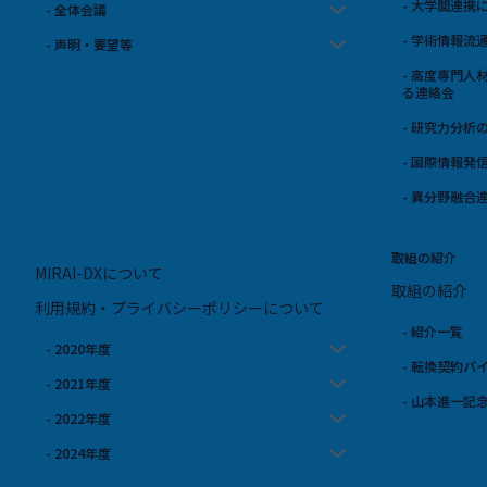
- 大学間連
- 全体会議
- 学術情報
- 声明・要望等
- 高度専門
る連絡会
- 研究力分析
- 国際情報発
- 異分野融合
取組の紹介
MIRAI-DXについて
取組の紹介
利用規約・プライバシーポリシーについて
- 紹介一覧
- 2020年度
- 転換契約パ
- 2021年度
- 山本進一記
- 2022年度
- 2024年度