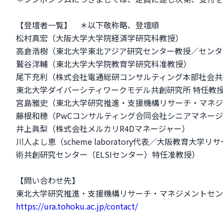
【登壇者一覧】 ＊以下敬称略、登壇順
松村真宏（大阪大学大学院経済学研究科教授）
高倉浩樹（東北大学東北アジア研究センター教授／センタ
鷲谷洋輔（東北大学大学院教育学研究科准教授）
尾下充利（株式会社電通総研コンサルティング本部社会共創戦略
東北大学ダイバーシティワークモデル共創研究所 特任教
宮島雅史（東北大学研究推進・支援機構リサーチ・マネジ
藤根和穂（PwCコンサルティング合同会社シニアマネー
井上眞梨（株式会社メルカリR4Dマネージャー）
川人よし恵（scheme laboratory代表／大阪教育
術共創研究センター（ELSIセンター）特任准教授）
【問い合わせ先】
東北大学研究推進・支援機構リサーチ・マネジメントセン
https://ura.tohoku.ac.jp/contact/