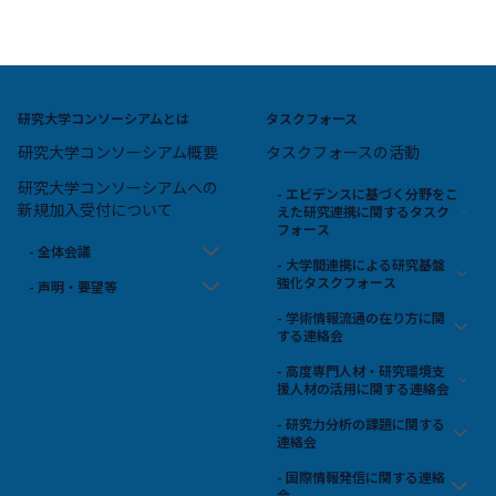
研究大学コンソーシアムとは
タスクフォース
研究大学コンソーシアム概要
タスクフォースの活動
研究大学コンソーシアムへの
- エビデンスに基づく分野をこ
新規加入受付について
えた研究連携に関するタスク
フォース
- 全体会議
- 大学間連携による研究基盤
強化タスクフォース
- 声明・要望等
- 学術情報流通の在り方に関
する連絡会
- 高度専門人材・研究環境支
援人材の活用に関する連絡会
- 研究力分析の課題に関する
連絡会
- 国際情報発信に関する連絡
会