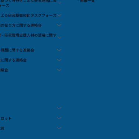
スに基づく分野をこえた研究連携に関
- 開催一覧
ォース
携による研究基盤強化タスクフォース
流通の在り方に関する連絡会
人材・研究環境支援人材の活用に関す
の課題に関する連絡会
信に関する連絡会
連絡会
イロット
念賞