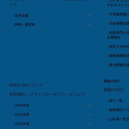
- エビデン
いて
するタスクフ
- 大学間連
- 全体会議
- 学術情報
- 声明・要望等
- 高度専門
る連絡会
- 研究力分析
- 国際情報発
- 異分野融合
取組の紹介
MIRAI-DXについて
取組の紹介
利用規約・プライバシーポリシーについて
- 紹介一覧
- 2020年度
- 転換契約パ
- 2021年度
- 山本進一記
- 2022年度