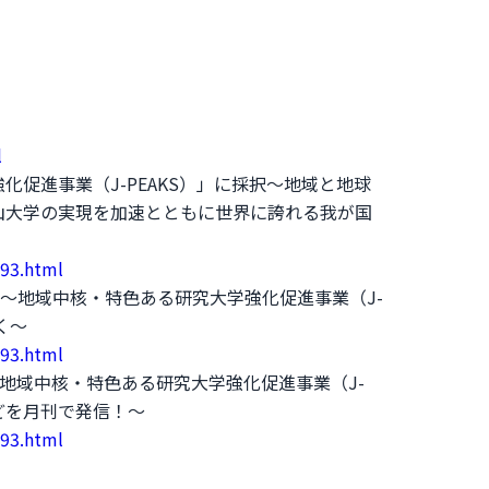
l
促進事業（J-PEAKS）」に採択～地域と地球
山大学の実現を加速とともに世界に誇れる我が国
793.html
行 ～地域中核・特色ある研究大学強化促進事業（J-
く～
793.html
1刊行 ～「地域中核・特色ある研究大学強化促進事業（J-
どを月刊で発信！～
793.html